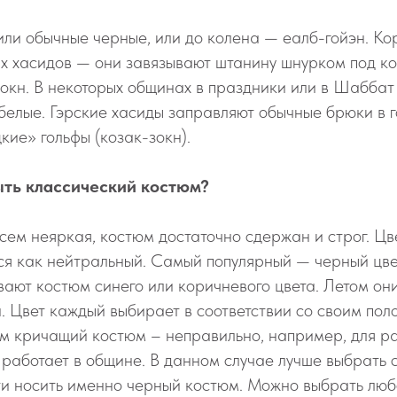
или обычные черные, или до колена — еалб-гойэн. Ко
их хасидов — они завязывают штанину шнурком под к
окн. В некоторых общинах в праздники или в Шаббат
белые. Гэрские хасиды заправляют обычные брюки в г
кие» гольфы (козак-зокн).
ть классический костюм?
ем неяркая, костюм достаточно сдержан и строг. Цв
я как нейтральный. Самый популярный — черный цвет
ают костюм синего или коричневого цвета. Летом он
 Цвет каждый выбирает в соответствии со своим пол
м кричащий костюм – неправильно, например, для р
 работает в общине. В данном случае лучше выбрать 
ти носить именно черный костюм. Можно выбрать люб