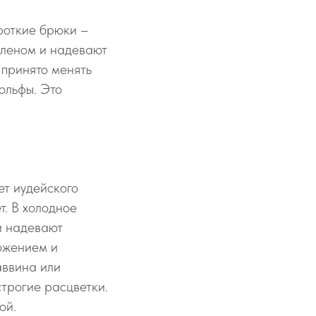
роткие брюки –
оленом и надевают
 принято менять
ольфы. Это
ет иудейского
. В холодное
и надевают
ожением и
аввина или
строгие расцветки.
ой.