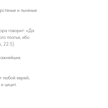
рстяные и льняные
ора говорит: «Да
го платья, ибо
 22:5).
 важнейших
т любой еврей,
и цицит.