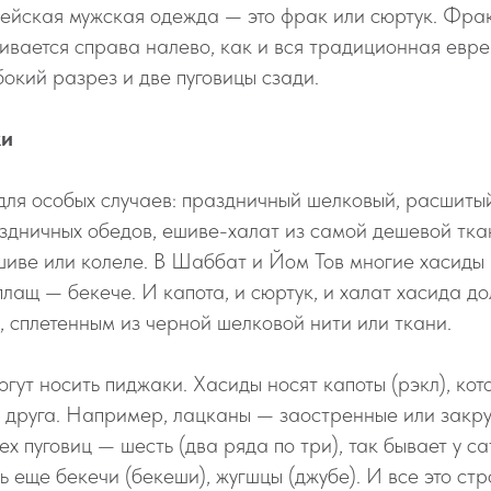
ейская мужская одежда — это фрак или сюртук. Фрак
ивается справа налево, как и вся традиционная евр
бокий разрез и две пуговицы сзади.
ки
для особых случаев: праздничный шелковый, расшиты
здничных обедов, ешиве-халат из самой дешевой тка
шиве или колеле. В Шаббат и Йом Тов многие хасиды
лащ — бекече. И капота, и сюртук, и халат хасида д
, сплетенным из черной шелковой нити или ткани.
огут носить пиджаки. Хасиды носят капоты (рэкл), ко
т друга. Например, лацканы — заостренные или закру
ех пуговиц — шесть (два ряда по три), так бывает у с
 еще бекечи (бекеши), жугшцы (джубе). И все это стр