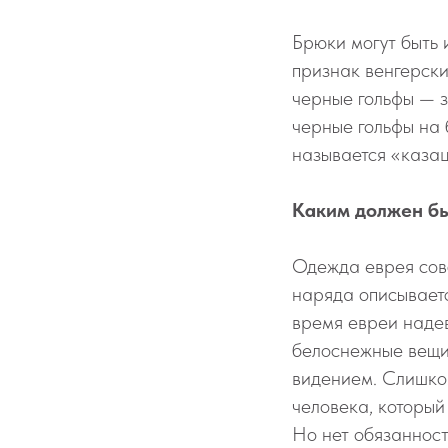
Брюки могут быть 
признак венгерск
черные гольфы — з
черные гольфы на 
называется «казац
Каким должен бы
Одежда еврея совс
наряда описываетс
время евреи надев
белоснежные вещи.
видением. Слишко
человека, который
Но нет обязаннос