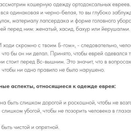
рассмотрим кошерную одежду ортодоксальных евреев.
а вся одинаковая и черно-белая, то вы глубоко заблу
чулок, материалу лапсердака и форме головного убор
рей перед ним: женатый, хасид, бахур или йерушалми.
И ходи скромно с твоим Б-гом», - следовательно, чело
 что бы он ни делал. Принято, чтобы еврей одевался 
ни стоит перед Вс-вышним. Это значит, что в вопроса
, чтобы ни одно правило не было нарушено.
вные аспекты, относящиеся к одежде еврея:
на быть слишком дорогой и роскошной, чтобы не возго
е слишком убогой, чтобы не позорить человека в глаз
быть чистой и опрятной.