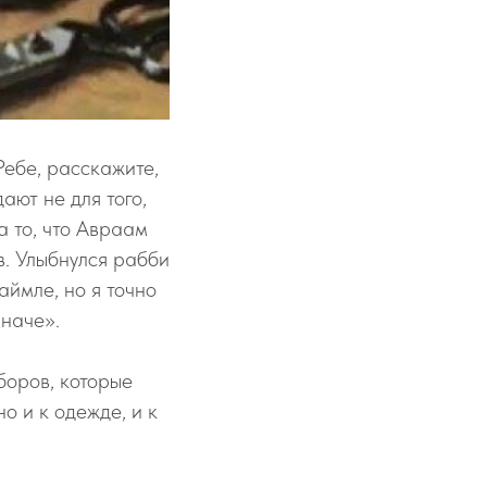
ебе, расскажите,
ают не для того,
а то, что Авраам
в. Улыбнулся рабби
аймле, но я точно
иначе».
боров, которые
но и к одежде, и к