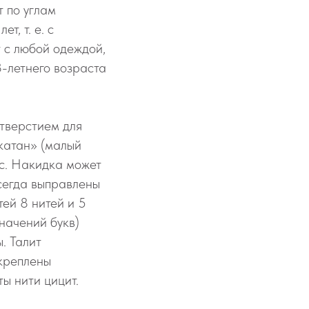
 по углам
т, т. е. с
 с любой одеждой,
3-летнего возраста
отверстием для
 катан» (малый
ес. Накидка может
всегда выправлены
тей 8 нитей и 5
начений букв)
. Талит
укреплены
ты нити цицит.