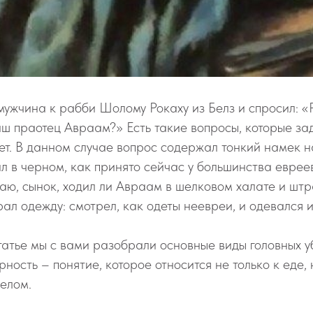
жчина к рабби Шолому Рокаху из Белз и спросил: «Р
аш праотец Авраам?» Есть такие вопросы, которые зад
вет. В данном случае вопрос содержал тонкий намек н
л в черном, как принято сейчас у большинства еврее
знаю, сынок, ходил ли Авраам в шелковом халате и штр
рал одежду: смотрел, как одеты неевреи, и одевался 
татье мы с вами разобрали основные виды головных у
ность – понятие, которое относится не только к еде, 
целом.