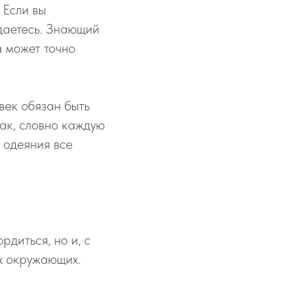
 Если вы
ждаетесь. Знающий
а может точно
век обязан быть
так, словно каждую
х одеяния все
рдиться, но и, с
ах окружающих.