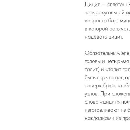
Цицит — сплетенны
четырехугольной од
возраста бар-миц
в которой есть че
надевать цицит.
Обязательным элем
головы и четырьмя
талит) и «талит г
быть скрыта под о
поверх брюк, чтоб
узлов. При сложен
слова «цицит» пол
изготавливают из 
накладками из про