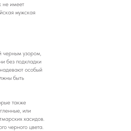
 не имеет
ейская мужская
й черным узором,
ни без подкладки
 надевают особый
олжны быть
торые также
гленные, или
атмарских хасидов.
ого черного цвета.