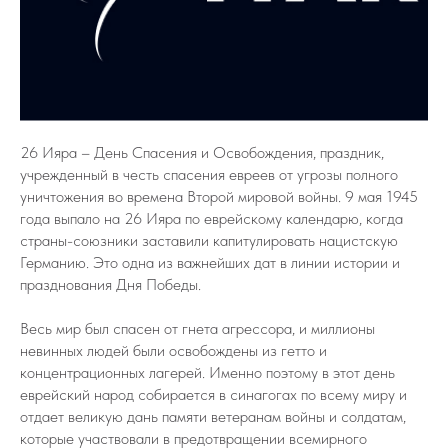
26 Ияра – День Спасения и Освобождения, праздник,
учрежденный в честь спасения евреев от угрозы полного
уничтожения во времена Второй мировой войны. 9 мая 1945
года выпало на 26 Ияра по еврейскому календарю, когда
страны-союзники заставили капитулировать нацистскую
Германию. Это одна из важнейших дат в линии истории и
празднования Дня Победы.
Весь мир был спасен от гнета агрессора, и миллионы
невинных людей были освобождены из гетто и
концентрационных лагерей. Именно поэтому в этот день
еврейский народ собирается в синагогах по всему миру и
отдает великую дань памяти ветеранам войны и солдатам,
которые участвовали в предотвращении всемирного