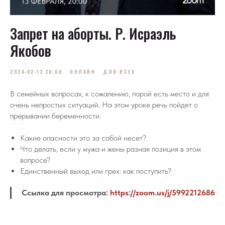
Запрет на аборты. Р. Исраэль
Якобов
2024-02-13 20:00
ОНЛАЙН
ДЛЯ ВСЕХ
В семейных вопросах, к сожалению, порой есть место и для
очень непростых ситуаций. На этом уроке речь пойдет о
прерывании беременности.
Какие опасности это за собой несет?
Что делать, если у мужа и жены разная позиция в этом
вопросе?
Единственный выход или грех: как поступить?
Ссылка для просмотра:
https://zoom.us/j/5992212686