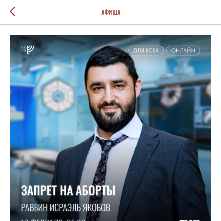
АФИША